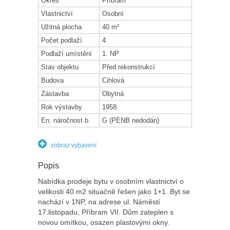
Okres
Příbram
Vlastnictví
Osobní
Užitná plocha
40 m²
Počet podlaží
4
Podlaží umístění
1. NP
Stav objektu
Před rekonstrukcí
Budova
Cihlová
Zástavba
Obytná
Rok výstavby
1958
En. náročnost b.
G (PENB nedodán)
zobraz vybavení
Popis
Nabídka prodeje bytu v osobním vlastnictví o
velikosti 40 m2 situačně řešen jako 1+1. Byt se
nachází v 1NP, na adrese ul. Náměstí
17.listopadu, Příbram VII. Dům zateplen s
novou omítkou, osazen plastovými okny.