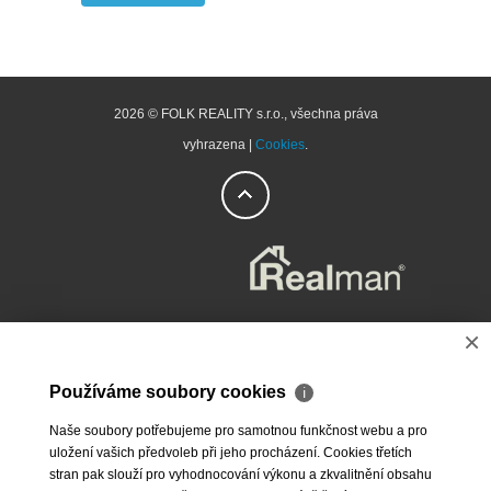
2026 © FOLK REALITY s.r.o., všechna práva
vyhrazena |
Cookies
.
×
Používáme soubory cookies
ℹ
Naše soubory potřebujeme pro samotnou funkčnost webu a pro
uložení vašich předvoleb při jeho procházení. Cookies třetích
stran pak slouží pro vyhodnocování výkonu a zkvalitnění obsahu