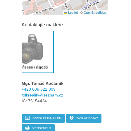
Leaflet
|
©
OpenStreetMap
Kontaktujte makléře
Mgr. Tomáš Kočárník
+420 606 522 809
folkreality@seznam.cz
IČ: 76154424
ODESLAT E-MAILEM
ZASLAT DOTAZ
VYTISKNOUT