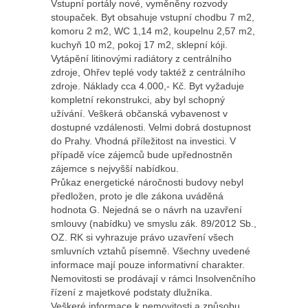
Vstupní portály nové, vyměněny rozvody
stoupaček. Byt obsahuje vstupní chodbu 7 m2,
komoru 2 m2, WC 1,14 m2, koupelnu 2,57 m2,
kuchyň 10 m2, pokoj 17 m2, sklepní kóji.
Vytápění litinovými radiátory z centrálního
zdroje, Ohřev teplé vody taktéž z centrálního
zdroje. Náklady cca 4.000,- Kč. Byt vyžaduje
kompletní rekonstrukci, aby byl schopný
užívání. Veškerá občanská vybavenost v
dostupné vzdálenosti. Velmi dobrá dostupnost
do Prahy. Vhodná příležitost na investici. V
případě více zájemců bude upřednostněn
zájemce s nejvyšší nabídkou.
Průkaz energetické náročnosti budovy nebyl
předložen, proto je dle zákona uváděná
hodnota G. Nejedná se o návrh na uzavření
smlouvy (nabídku) ve smyslu zák. 89/2012 Sb.,
OZ. RK si vyhrazuje právo uzavření všech
smluvních vztahů písemně. Všechny uvedené
informace mají pouze informativní charakter.
Nemovitosti se prodávají v rámci Insolvenčního
řízení z majetkové podstaty dlužníka.
Veškeré informace k nemovitosti a způsobu